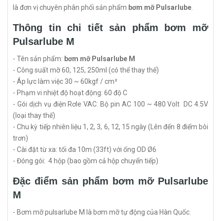
là đơn vị chuyên phân phối sản phẩm
bơm mỡ Pulsarlube
.
Thông tin chi tiết sản phẩm bơm mỡ
Pulsarlube M
- Tên sản phẩm:
bơm mỡ Pulsarlube M
- Công suất mỡ 60, 125, 250ml (có thể thay thế)
- Áp lực làm việc 30 ~ 60kgf / cm²
- Phạm vi nhiệt độ hoạt động: 60 độ C
- Gói dịch vụ điện Rơle VAC: Bộ pin AC 100 ~ 480 Volt DC 4.5V
(loại thay thế)
- Chu kỳ tiếp nhiên liệu 1, 2, 3, 6, 12, 15 ngày (Lên đến 8 điểm bôi
trơn)
- Cài đặt từ xa: tối đa 10m (33ft) với ống OD Ø6
- Đóng gói: 4 hộp (bao gồm cả hộp chuyển tiếp)
Đặc điểm sản phẩm bơm mỡ Pulsarlube
M
- Bơm mỡ pulsarlube M là bơm mỡ tự động của Hàn Quốc.