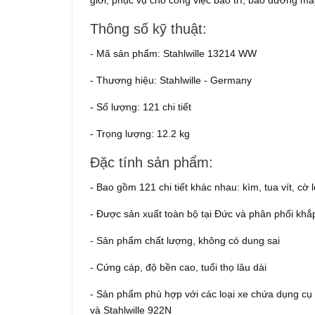
giới, phục vụ cho công việc bảo trì, bảo dưỡng m
Thông số kỹ thuật:
- Mã sản phẩm: Stahlwille 13214 WW
- Thương hiệu: Stahlwille - Germany
- Số lượng: 121 chi tiết
- Trọng lượng: 12.2 kg
Đặc tính sản phẩm:
- Bao gồm 121 chi tiết khác nhau: kìm, tua vít, cờ lê
- Được sản xuất toàn bộ tại Đức và phân phối khắ
- Sản phẩm chất lượng, không có dung sai
- Cứng cáp, độ bền cao, tuổi thọ lâu dài
- Sản phẩm phù hợp với các loại xe chứa dụng cụ S
và Stahlwille 922N