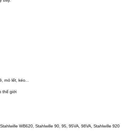
áy bay.
, mỏ lết, kéo...
p thế giới
tahlwille WB620, Stahlwille 90, 95, 95VA, 98VA, Stahlwille 920