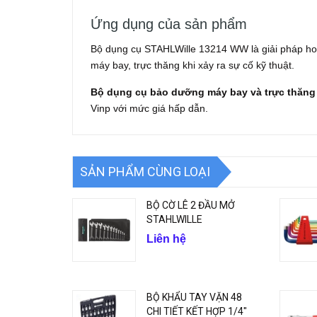
Ứng dụng của sản phẩm
Bộ dụng cụ STAHLWille 13214 WW là giải pháp ho
máy bay, trực thăng khi xảy ra sự cố kỹ thuật.
Bộ dụng cụ bảo dưỡng máy bay và trực thăng
Vinp với mức giá hấp dẫn.
SẢN PHẨM CÙNG LOẠI
BỘ CỜ LÊ 2 ĐẦU MỞ
STAHLWILLE
Liên hệ
BỘ KHẨU TAY VẶN 48
CHI TIẾT KẾT HỢP 1/4"