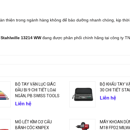
àn thiện trong ngành hàng không để bảo dưỡng nhanh chóng, kịp thời
 Stahlwille 13214 WW
đang được phân phối chính hãng tại công ty 
BỘ TAY VẶN LỤC GIÁC
BỘ KHẨU TAY VẶ
ĐẦU BI 9 CHI TIẾT LOẠI
30 CHI TIẾT ST
NGẮN, PB SWISS TOOLS
Liên hệ
Liên hệ
MỎ LẾT KÌM CƠ CẤU
MÁY KHOAN DÙN
BÁNH CÓC KNIPEX
M18 FPD2 MILW