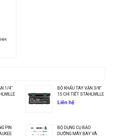
TNHH
N 1/4"
BỘ KHẨU TAY VẶN 3/8"
AHLWILLE
15 CHI TIẾT STAHLWILLE
Liên hệ
G PIN
BỘ DỤNG CỤ BẢO
AUKEE
DƯỠNG MÁY BAY VÀ