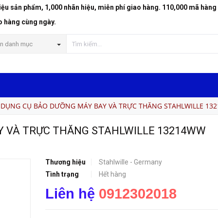
riệu sản phẩm, 1,000 nhãn hiệu, miễn phí giao hàng. 110,000 mã hàng
BỘ DỤNG CỤ BẢO DƯỠNG MÁY BAY VÀ TRỰC THĂNG STAHLWILLE 13214WW
o hàng cùng ngày.
n danh mục
 DỤNG CỤ BẢO DƯỠNG MÁY BAY VÀ TRỰC THĂNG STAHLWILLE 13
Y VÀ TRỰC THĂNG STAHLWILLE 13214WW
Thương hiệu
Stahlwille - Germany
Tình trạng
Hết hàng
Liên hệ
0912302018