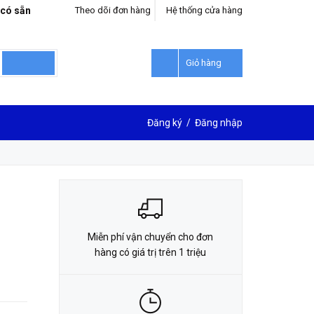
 có sẵn
Theo dõi đơn hàng
Hệ thống cửa hàng
LIÊN HỆ ĐẶT HÀNG
0912302018
Giỏ hàng
Đăng ký
/
Đăng nhập
Miễn phí vận chuyển cho đơn
hàng có giá trị trên 1 triệu