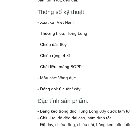
bám dính tốt, dẻo dai.
Thông số kỹ thuật:
- Xuất xứ: Việt Nam
- Thương hiệu: Hưng Long
- Chiều dài: 80y
- Chiều rộng: 4.8f
- Chất liệu: màng BOPP
- Màu sắc: Vàng đục
- Đóng gói: 6 cuộn/ cây
Đặc tính sản phẩm:
- Băng keo trong đục Hưng Long 80y được làm t
- Chịu lực, độ dẻo dai cao, bám dính tốt.
- Độ dày, chiều rộng, chiều dài, băng keo luôn lu