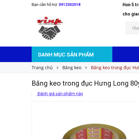
Bạn cần hỗ trợ:
0912302018
Hơn 5 t
Băng keo trong đục Hưng Long 80y
Liên hệ
Giá bán:
cho gia
Chọ
DANH MỤC SẢN PHẨM
Trang chủ
Băng keo
Băng keo trong đục Hư
Băng keo trong đục Hưng Long 80
Đánh giá sản phẩm này