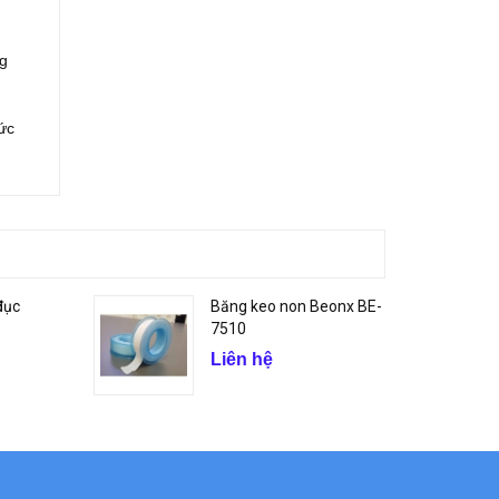
ng
ức
đục
Băng keo non Beonx BE-
7510
Liên hệ