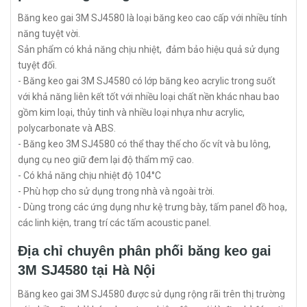
Băng keo gai 3M SJ4580 là loại băng keo cao cấp với nhiều tính
năng tuyệt vời.
Sản phẩm có khả năng chịu nhiệt, đảm bảo hiệu quả sử dụng
tuyệt đối.
- Băng keo gai 3M SJ4580 có lớp băng keo acrylic trong suốt
với khả năng liên kết tốt với nhiều loại chất nền khác nhau bao
gồm kim loại, thủy tinh và nhiều loại nhựa như acrylic,
polycarbonate và ABS.
- Băng keo 3M SJ4580 có thể thay thế cho ốc vít và bu lông,
dụng cụ neo giữ đem lại độ thẩm mỹ cao.
- Có khả năng chịu nhiệt độ 104°C
- Phù hợp cho sử dụng trong nhà và ngoài trời.
- Dùng trong các ứng dụng như kệ trưng bày, tấm panel đồ hoạ,
các linh kiện, trang trí các tấm acoustic panel.
Địa chỉ chuyên phân phối băng keo gai
3M SJ4580 tại Hà Nội
Băng keo gai 3M SJ4580 được sử dụng rộng rãi trên thị trường