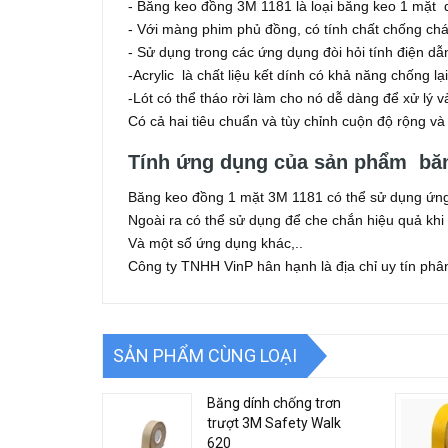
- Băng keo đồng 3M 1181 là loại băng keo 1 mặt
- Với màng phim phủ đồng, có tính chất chống ch
- Sử dụng trong các ứng dụng đòi hỏi tính điện dẫn
-Acrylic là chất liệu kết dính có khả năng chống lạ
-Lót có thể tháo rời làm cho nó dễ dàng để xử lý v
Có cả hai tiêu chuẩn và tùy chỉnh cuộn độ rộng v
Tính ứng dụng của sản phẩm bă
Băng keo đồng 1 mặt 3M 1181 có thể sử dụng ứng d
Ngoài ra có thể sử dụng để che chắn hiệu quả khi hà
Và một số ứng dụng khác,..
Công ty TNHH VinP hân hạnh là địa chỉ uy tín p
SẢN PHẨM CÙNG LOẠI
Băng dính chống trơn
trượt 3M Safety Walk
620