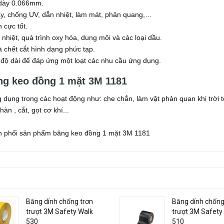
 dày 0.066mm.
áy, chống UV, dẫn nhiệt, làm mát, phản quang,…
 cực tốt.
i nhiệt, quá trình oxy hóa, dung môi và các loại dầu.
à chết cắt hình dạng phức tạp.
à độ dài để đáp ứng một loạt các nhu cầu ứng dụng.
ng keo đồng 1 mặt 3M 1181
ụng trong các hoạt động như: che chắn, làm vật phản quan khi trời tố
n , cắt, gọt cơ khí...
hân phối sản phẩm băng keo đồng 1 mặt 3M 1181
Băng dính chống trơn
Băng dính chống
trượt 3M Safety Walk
trượt 3M Safety
530
510