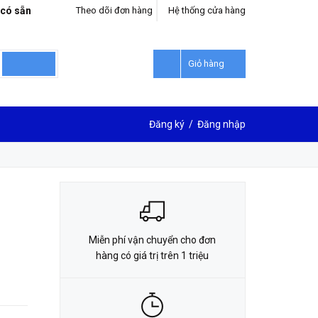
 có sẵn
Theo dõi đơn hàng
Hệ thống cửa hàng
LIÊN HỆ ĐẶT HÀNG
0912302018
Giỏ hàng
Đăng ký
/
Đăng nhập
Miễn phí vận chuyển cho đơn
hàng có giá trị trên 1 triệu