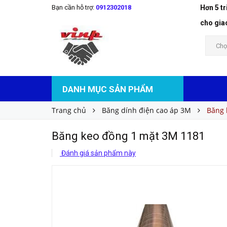
Bạn cần hỗ trợ:
0912302018
Hơn 5 t
Băng keo đồng 1 mặt 3M 1181
Liên hệ
Giá bán:
cho gia
Chọ
DANH MỤC SẢN PHẨM
Trang chủ
Băng dính điện cao áp 3M
Băng 
Băng keo đồng 1 mặt 3M 1181
Đánh giá sản phẩm này