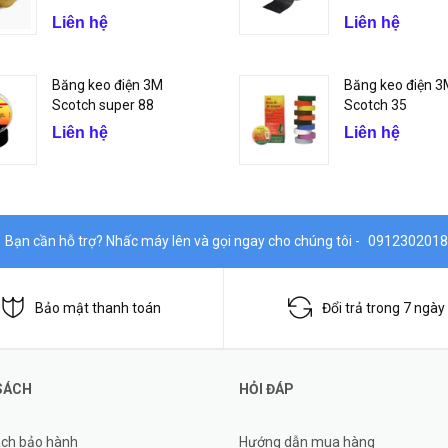
Liên hệ
Liên hệ
Băng keo điện 3M
Băng keo điện 
Scotch super 88
Scotch 35
Liên hệ
Liên hệ
Bạn cần hỗ trợ? Nhấc máy lên và gọi ngay cho chúng tôi -
0912302018
Bảo mật thanh toán
Đổi trả trong 7 ngày
SÁCH
HỎI ĐÁP
ách bảo hành
Hướng dẫn mua hàng