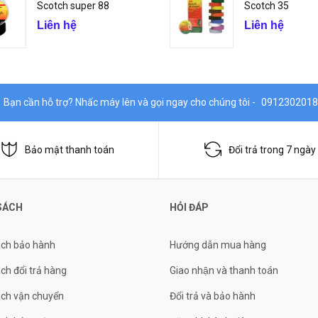
Scotch super 88
Scotch 35
Liên hệ
Liên hệ
Bạn cần hỗ trợ? Nhấc máy lên và gọi ngay cho chúng tôi -
0912302018
Bảo mật thanh toán
Đổi trả trong 7 ngày
SÁCH
HỎI ĐÁP
ách bảo hành
Hướng dẫn mua hàng
ch đổi trả hàng
Giao nhận và thanh toán
ách vận chuyển
Đổi trả và bảo hành