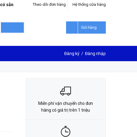
 có sẵn
Theo dõi đơn hàng
Hệ thống cửa hàng
LIÊN HỆ ĐẶT HÀNG
0912302018
Giỏ hàng
Đăng ký
/
Đăng nhập
Miễn phí vận chuyển cho đơn
hàng có giá trị trên 1 triệu