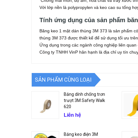
Chống mài mòn, độ ẩm, hoá chất và trầy xước th
Với lớp nền là polypropylen và keo cao su tổng hợp
Tính ứng dụng của sản phẩm băn
Băng keo 1 mặt dán thùng 3M 373 là sản phẩm có 
thùng 3M 373 được thiết kế để sử dụng tối ưu trên
Ứng dụng trong các ngành công nghiệp liên quan 
Công ty TNHH VinP hân hạnh là địa chỉ uy tín ch
SẢN PHẨM CÙNG LOẠI
Băng dính chống trơn
trượt 3M Safety Walk
620
Liên hệ
Băng keo điện 3M