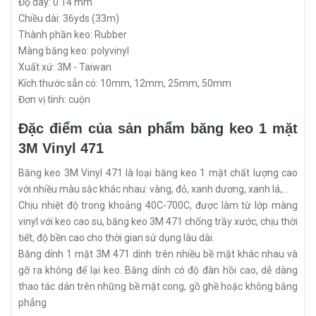
Độ dày: 0.14 mm
Chiều dài: 36yds (33m)
Thành phần keo: Rubber
Màng băng keo: polyvinyl
Xuất xứ: 3M - Taiwan
Kích thước sẵn có: 10mm, 12mm, 25mm, 50mm
Đơn vị tính: cuộn
Đặc điểm của sản phẩm băng keo 1 mặt
3M Vinyl 471
Băng keo 3M Vinyl 471 là loại băng keo 1 mặt chất lượng cao
với nhiều màu sắc khác nhau: vàng, đỏ, xanh dương, xanh lá,…
Chịu nhiệt độ trong khoảng 40C-700C, được làm từ lớp màng
vinyl với keo cao su, băng keo 3M 471 chống trầy xước, chịu thời
tiết, độ bền cao cho thời gian sử dụng lâu dài.
Băng dính 1 mặt 3M 471 dính trên nhiều bề mặt khác nhau và
gỡ ra không để lại keo. Băng dính có độ đàn hồi cao, dễ dàng
thao tác dán trên những bề mặt cong, gồ ghề hoặc không bằng
phẳng