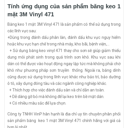
Tính ứng dụng của sản phẩm băng keo 1
mặt 3M Vinyl 471
Băng keo 1 mặt 3M Vinyl 471 là sản phẩm có thể sử dụng trong
các lĩnh vực sau:
+Dùng trong đánh dấu phân làn, đánh dấu khu vực nguy hiểm
hoặc khu vực hạn chế trong nhà máy, kho bãi, bệnh viện,...
+ Sử dụng băng keo vinyl 471 thay cho sơn sẽ giúp giảm thiểu
dung môi phát sinh trong quá trình sơn khô. Khu vực sau khi
dán có thể được vào hoạt động ngay lập tức mà không phải chờ
khô như phương pháp sơn truyền thống. Ngoài ra, băng dính
cũng được sử dụng trong lĩnh vực khác như bảo trì, bảo dưỡng
ô tô, xây dựng đóng tàu và các ngành công nghiệp khác.
+ Thích hợp cho việc đánh dấu sàn và chỉ dẫn an toàn.
+ Dễ dàng gỡ bỏ mà không để lại keo trên bề mặt dán.
+ Có nhiều màu sắc để lựa chọn.
Công ty TNHH VinP hân hạnh là địa chỉ uy tín chuyên phân phối
sản phẩm băng keo 1 mặt 3M Vinyl 471 chính hãng với giá cả
hợp lý nhất.