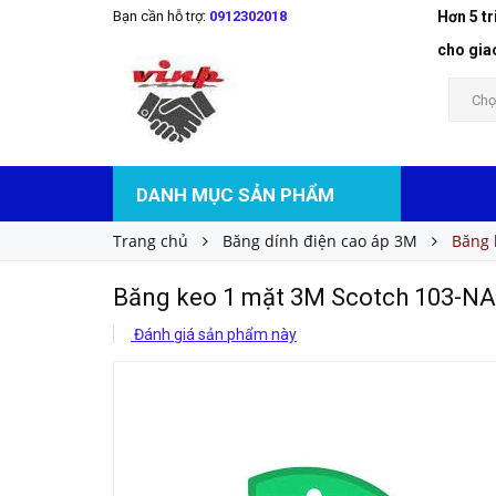
Bạn cần hỗ trợ:
0912302018
Hơn 5 t
Băng keo 1 mặt 3M Scotch 103-NA
Liên hệ
Giá bán:
cho gia
Chọ
DANH MỤC SẢN PHẨM
Trang chủ
Băng dính điện cao áp 3M
Băng 
Băng keo 1 mặt 3M Scotch 103-NA
Đánh giá sản phẩm này