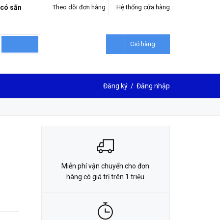
 có sẵn
Theo dõi đơn hàng
Hệ thống cửa hàng
LIÊN HỆ ĐẶT HÀNG
0912302018
Giỏ hàng
Đăng ký
/
Đăng nhập
Miễn phí vận chuyển cho đơn
hàng có giá trị trên 1 triệu