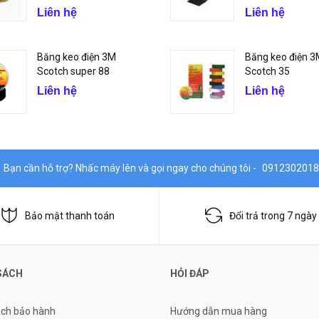
Liên hệ
Liên hệ
Băng keo điện 3M
Băng keo điện 
Scotch super 88
Scotch 35
Liên hệ
Liên hệ
Bạn cần hỗ trợ? Nhấc máy lên và gọi ngay cho chúng tôi -
0912302018
Bảo mật thanh toán
Đổi trả trong 7 ngày
SÁCH
HỎI ĐÁP
ách bảo hành
Hướng dẫn mua hàng