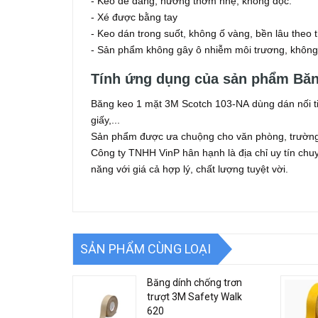
- Kéo dễ dàng, hương thơm nhẹ, không độc.
- Xé được bằng tay
- Keo dán trong suốt, không ố vàng, bền lâu theo t
- Sản phẩm không gây ô nhiễm môi trương, không
Tính ứng dụng của sản phẩm Băn
Băng keo 1 mặt 3M Scotch 103-NA dùng dán nối ti
giấy,...
Sản phẩm được ưa chuộng cho văn phòng, trường 
Công ty TNHH VinP hân hạnh là địa chỉ uy tín ch
năng với giá cả hợp lý, chất lượng tuyệt vời.
SẢN PHẨM CÙNG LOẠI
Băng dính chống trơn
trượt 3M Safety Walk
620