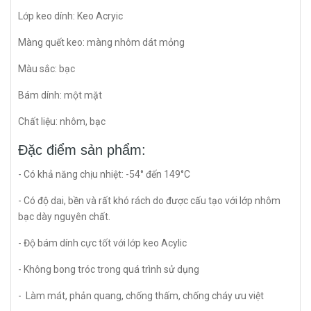
Lớp keo dính: Keo Acryic
Màng quết keo: màng nhôm dát mỏng
Màu sắc: bạc
Bám dính: một mặt
Chất liệu: nhôm, bạc
Đặc điểm sản phẩm:
- Có khả năng chịu nhiệt: -54° đến 149°C
- Có độ dai, bền và rất khó rách do được cấu tạo với lớp nhôm
bạc dày nguyên chất.
- Độ bám dính cực tốt với lớp keo Acylic
- Không bong tróc trong quá trình sử dụng
- Làm mát, phản quang, chống thấm, chống cháy ưu việt